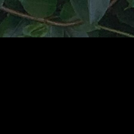
Italy
Tuscany
Lucca
Via delle Tagliate di San
Marco 130,
55100 Lucca LU
INFO@QZRSTUDIO.COM
INSTAGRAM