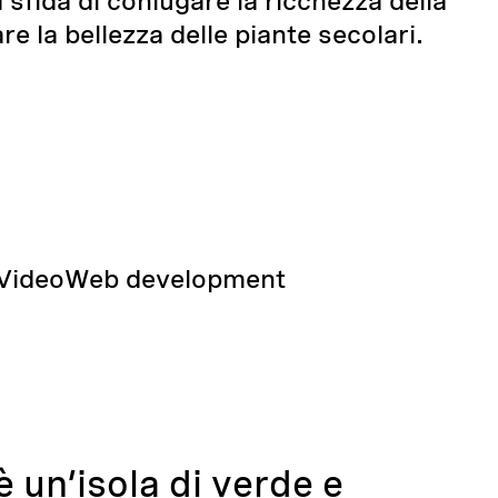
sfida di coniugare la ricchezza della
re la bellezza delle piante secolari.
Video
Web development
è un’isola di verde e